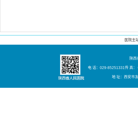
医院主
陕西
电 话：029-85251331传 真： 02
地 址：西安市友谊